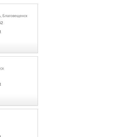
ь, Благовещенск
62
я
ск
я
я