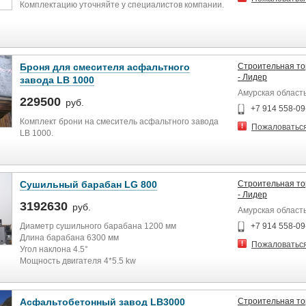
Комплектацию уточняйте у специалистов компании.
Броня для смесителя асфальтного
Строительная то
- Лидер
завода LB 1000
Амурская област
229500
руб.
+7 914 558-09
Комплект брони на смеситель асфальтного завода
Пожаловатьс
LB 1000.
Срок поставки 20 дней до Благовещенска
У нас можно купить промышленное оборудование,
Сушильный барабан LG 800
Строительная то
комплектующие и запчасти по ценам
- Лидер
производителей.
3192630
руб.
Амурская област
Предлагаем комплексные решения для
промышленных и строительных предприятий:
Диаметр сушильного барабана 1200 мм
+7 914 558-09
консультируем по вопросам выбора оборудования и
Длина барабана 6300 мм
Пожаловатьс
доставляем новую технику из КНР. Для юридических
Угол наклона 4.5°
лиц предоставляем лизинговые услуги.
Мощность двигателя 4*5.5 kw
Максимальная производительность 70 тонн в час
Асфальтобетонный завод LB3000
Строительная то