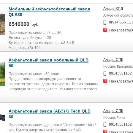
Мобильный асфальтобетонный завод
Альфа-КПД
QLB30
Амурская област
8(914)556 11 
6540000
руб.
Пожаловатьс
Производительность, т / час 30
Емкость для битума, т 20
Бункер инертных материалов, м3 3 x 5
Мощность, кВт 104
Асфальтовый завод мобильный QLB
Альфа-СПК
50
Россия, Краснояр
89145561162
Производительность 50 т/час.
Предлагаемая нами продукция полностью
Пожаловатьс
соответствует стандартам качества. Только продажи
напрямую от производителя. Мы доставляем товар
по всей России.
Асфальтовый завод (АБЗ) GiTech QLB
Альфа-СПК
60
Россия, Чита
89145561162
Производительность данного АБЗ составляет 60 т/
час, Бункер инертных материалов 3 x 5 м3.
Пожаловатьс