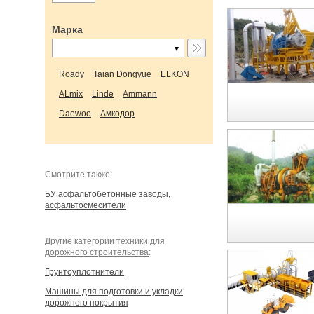
Марка
Roady
Taian Dongyue
ELKON
ALmix
Linde
Ammann
Daewoo
Амкодор
Cмотрите также:
БУ асфальтобетонные заводы,
асфальтосмесители
Другие категории
техники для
дорожного строительства
:
Грунтоуплотнители
Машины для подготовки и укладки
дорожного покрытия