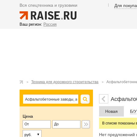
Вся спецтехника и грузовики
Для покуп
Ваш регион:
Россия
Техника для дорожного строительства
Асфальтобетонны
Асфальто
Новая
Б/У
Цена
В списке показаны 
Нет предложений 
руб.