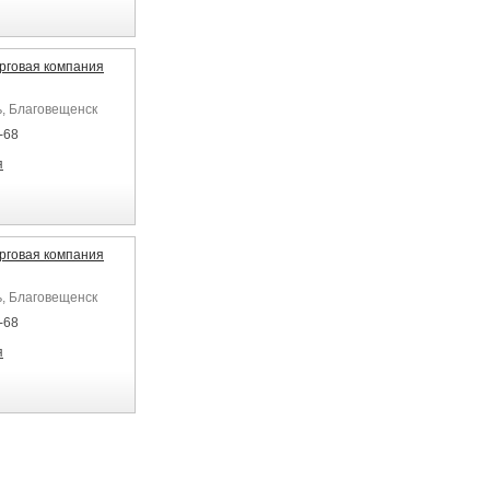
рговая компания
ь, Благовещенск
-68
я
рговая компания
ь, Благовещенск
-68
я