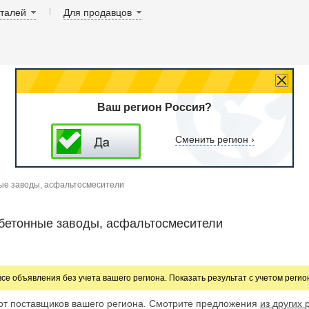
аталей
Для продавцов
Ваш регион Россия?
Сменить регион ›
е заводы, асфальтосмесители
бетонные заводы, асфальтосмесители
все объявления без учета вашего региона. Показать результат с учетом реги
от поставщиков вашего региона. Смотрите предложения
из других 