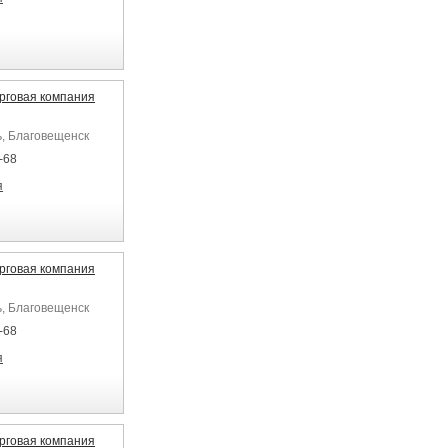
рговая компания
ь, Благовещенск
-68
я
рговая компания
ь, Благовещенск
-68
я
рговая компания